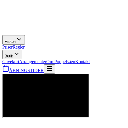
Fiskeri
Priser
Regler
Butik
Gavekort
Arrangementer
Om Poppelsøen
Kontakt
ÅBNINGSTIDER